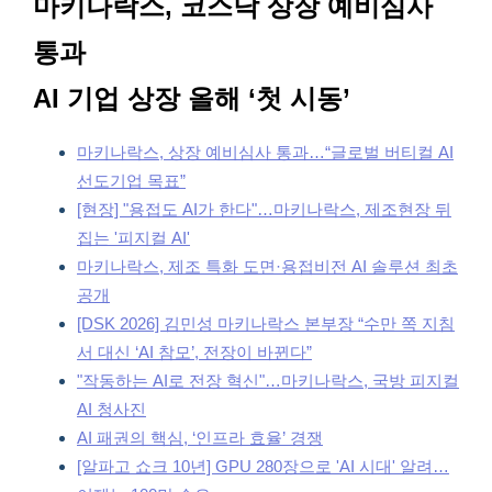
마키나락스, 코스닥 상장 예비심사
통과
AI 기업 상장 올해 ‘첫 시동’
마키나락스, 상장 예비심사 통과…“글로벌 버티컬 AI
선도기업 목표”
[현장] "용접도 AI가 한다"…마키나락스, 제조현장 뒤
집는 '피지컬 AI'
마키나락스, 제조 특화 도면·용접비전 AI 솔루션 최초
공개
[DSK 2026] 김민성 마키나락스 본부장 “수만 쪽 지침
서 대신 ‘AI 참모’, 전장이 바뀐다”
"작동하는 AI로 전장 혁신"…마키나락스, 국방 피지컬
AI 청사진
AI 패권의 핵심, ‘인프라 효율’ 경쟁
[알파고 쇼크 10년] GPU 280장으로 'AI 시대' 알려…