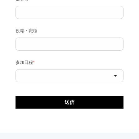
役職・職種
参加日程
*
送信