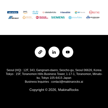
Seoul (HQ) : 12F, 343, Gangnam-daero, Seocho-gu, Seoul 06626, Korea
Tokyo : 15F, Toranomon Hills Business Tower, 1-17-1, Toranomon, Minato-
ku, Tokyo 105-6415 Japan
Business I
nquiries :
contact@makinarocks.ai
Copyright © 2026, MakinaRocks